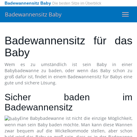
Skip
Badewannensitz Baby
Die besten Sitze im Überblick
to
Badewannensitz Baby
main
Toggl
content
navig
Badewannensitz für das
Baby
Wem es zu umständlich ist sein Baby in einer
Babybadewanne zu baden, oder wenn das Baby schon zu
groß dafür ist, findet in einem Badewannensitz für Babys eine
gute und sichere Lösung.
Sicher baden im
Badewannensitz
Eine Babybadewanne ist nicht die einzige Möglichkeit,
wenn man sein Baby baden möchte. Man kann diese Wannen
zwar bequem auf die Wickelkommode stellen, aber schon
bald wird das Baby so groß sein, dass es in der Badewanne